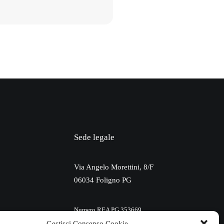
Sede legale
Via Angelo Morettini, 8/F
06034 Foligno PG
Numero REA PG 353669
Gestisci Consenso Cookie